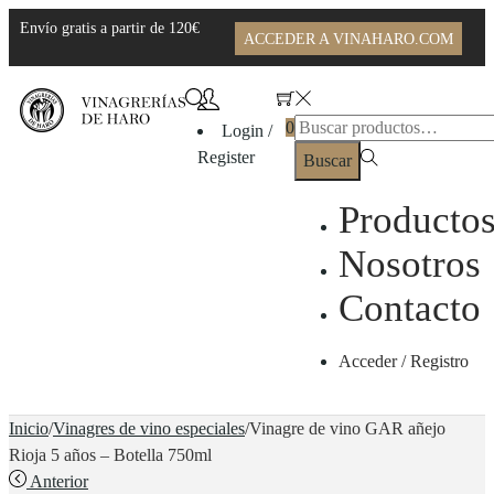
Envío gratis a partir de 120€
ACCEDER A VINAHARO.COM
0
Login /
Register
Buscar
Producto
Nosotros
Contacto
Acceder / Registro
Inicio
/
Vinagres de vino especiales
/
Vinagre de vino GAR añejo
Rioja 5 años – Botella 750ml
Anterior